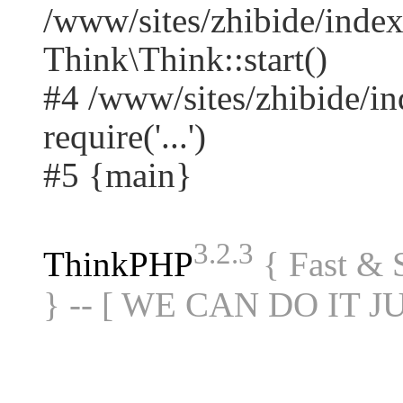
/www/sites/zhibide/ind
Think\Think::start()
#4 /www/sites/zhibide/in
require('...')
#5 {main}
3.2.3
ThinkPHP
{ Fast &
} -- [ WE CAN DO IT J