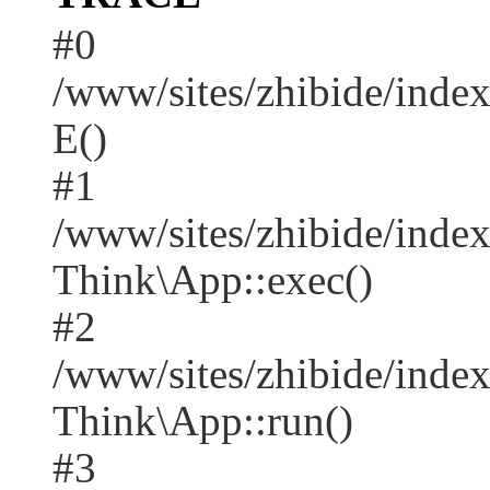
#0
/www/sites/zhibide/inde
E()
#1
/www/sites/zhibide/inde
Think\App::exec()
#2
/www/sites/zhibide/inde
Think\App::run()
#3