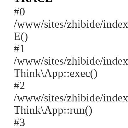
#0
/www/sites/zhibide/inde
E()
#1
/www/sites/zhibide/inde
Think\App::exec()
#2
/www/sites/zhibide/inde
Think\App::run()
#3