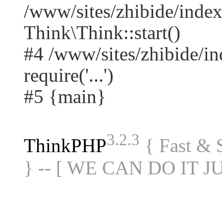
/www/sites/zhibide/ind
Think\Think::start()
#4 /www/sites/zhibide/in
require('...')
#5 {main}
3.2.3
ThinkPHP
{ Fast &
} -- [ WE CAN DO IT J