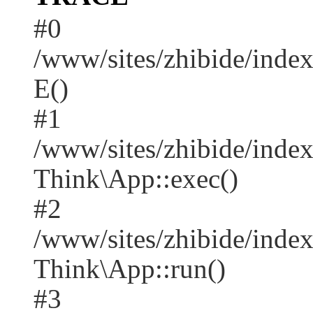
#0
/www/sites/zhibide/inde
E()
#1
/www/sites/zhibide/inde
Think\App::exec()
#2
/www/sites/zhibide/inde
Think\App::run()
#3