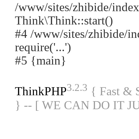
/www/sites/zhibide/ind
Think\Think::start()
#4 /www/sites/zhibide/in
require('...')
#5 {main}
3.2.3
ThinkPHP
{ Fast &
} -- [ WE CAN DO IT J