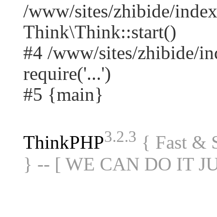
/www/sites/zhibide/ind
Think\Think::start()
#4 /www/sites/zhibide/in
require('...')
#5 {main}
3.2.3
ThinkPHP
{ Fast &
} -- [ WE CAN DO IT J