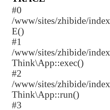
#0
/www/sites/zhibide/inde
E()
#1
/www/sites/zhibide/inde
Think\App::exec()
#2
/www/sites/zhibide/inde
Think\App::run()
#3