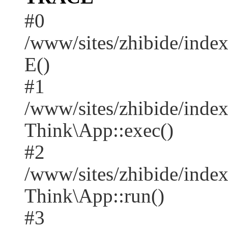
#0
/www/sites/zhibide/inde
E()
#1
/www/sites/zhibide/inde
Think\App::exec()
#2
/www/sites/zhibide/inde
Think\App::run()
#3