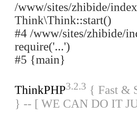
/www/sites/zhibide/ind
Think\Think::start()
#4 /www/sites/zhibide/in
require('...')
#5 {main}
3.2.3
ThinkPHP
{ Fast &
} -- [ WE CAN DO IT J