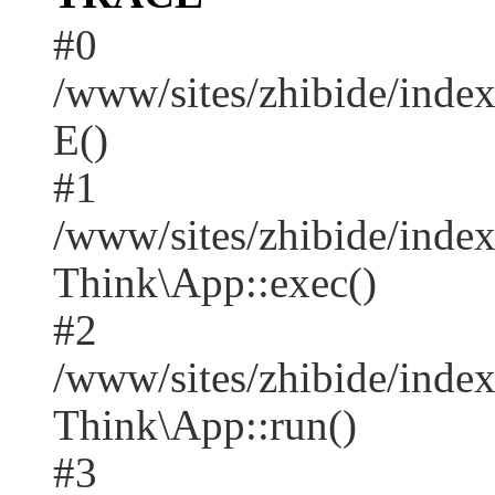
#0
/www/sites/zhibide/inde
E()
#1
/www/sites/zhibide/inde
Think\App::exec()
#2
/www/sites/zhibide/inde
Think\App::run()
#3