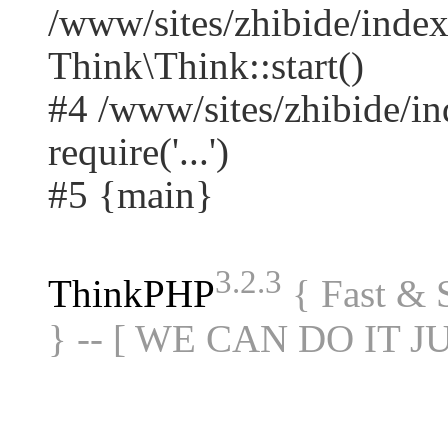
/www/sites/zhibide/ind
Think\Think::start()
#4 /www/sites/zhibide/in
require('...')
#5 {main}
3.2.3
ThinkPHP
{ Fast &
} -- [ WE CAN DO IT J