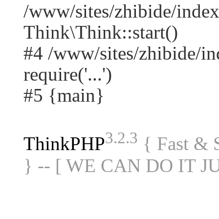
/www/sites/zhibide/ind
Think\Think::start()
#4 /www/sites/zhibide/in
require('...')
#5 {main}
3.2.3
ThinkPHP
{ Fast &
} -- [ WE CAN DO IT J