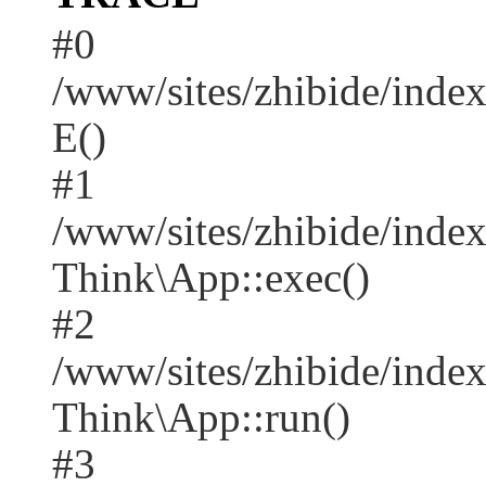
#0
/www/sites/zhibide/inde
E()
#1
/www/sites/zhibide/inde
Think\App::exec()
#2
/www/sites/zhibide/inde
Think\App::run()
#3