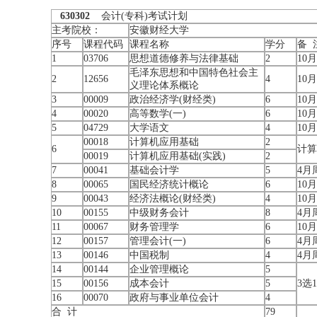
630302
会计(专科)考试计划
主考院校：
安徽财经大学
序号
课程代码
课程名称
学分
备 
1
03706
思想道德修养与法律基础
2
10
毛泽东思想和中国特色社会主
2
12656
4
10
义理论体系概论
3
00009
政治经济学(财经类)
6
10
4
00020
高等数学(一)
6
10
5
04729
大学语文
4
10
00018
计算机应用基础
2
6
计算
00019
计算机应用基础(实践)
2
7
00041
基础会计学
5
4月
8
00065
国民经济统计概论
6
10
9
00043
经济法概论(财经类)
4
10
10
00155
中级财务会计
8
4月
11
00067
财务管理学
6
10
12
00157
管理会计(一)
6
4月
13
00146
中国税制
4
4月
14
00144
企业管理概论
5
15
00156
成本会计
5
3选1
16
00070
政府与事业单位会计
4
合 计
79