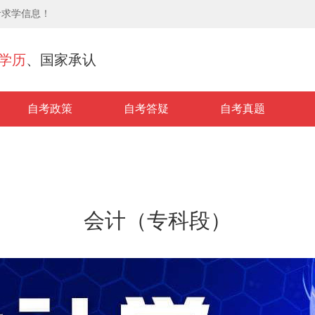
考求学信息！
学历
、国家承认
自考政策
自考答疑
自考真题
会计（专科段）