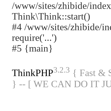
/www/sites/zhibide/ind
Think\Think::start()
#4 /www/sites/zhibide/in
require('...')
#5 {main}
3.2.3
ThinkPHP
{ Fast &
} -- [ WE CAN DO IT J