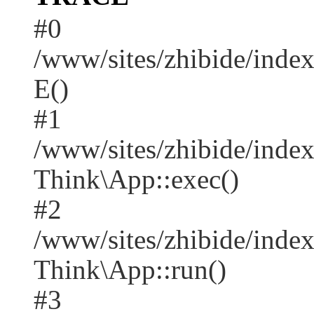
#0
/www/sites/zhibide/inde
E()
#1
/www/sites/zhibide/inde
Think\App::exec()
#2
/www/sites/zhibide/inde
Think\App::run()
#3